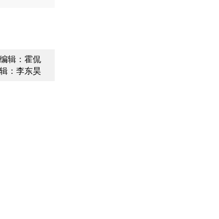
编辑：霍侃
辑：李东昊