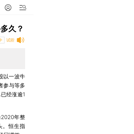
牛多久？
试听
中
港股以一波牛
者参与等多
已经涨逾1
020年整
头。恒生指