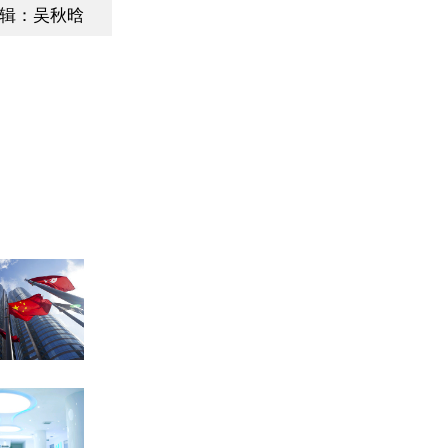
辑：吴秋晗