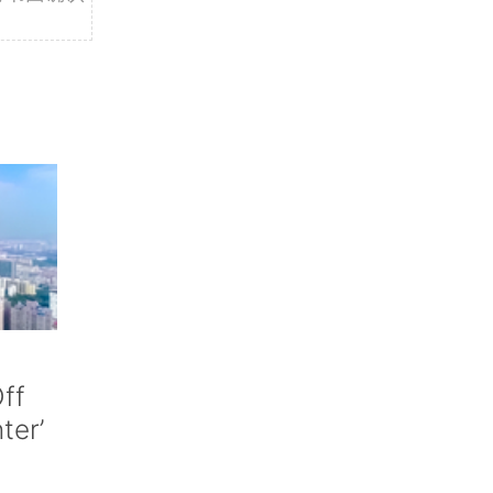
ff
nter’