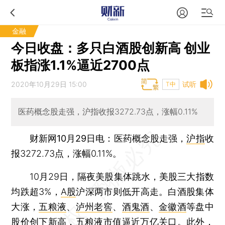
金融
今日收盘：多只白酒股创新高 创业
板指涨1.1%逼近2700点
2020年10月29日 15:00
试听
T中
医药概念股走强，沪指收报3272.73点，涨幅0.11%
财新网10月29日电
：医药概念股走强，
沪指
收
报3272.73点，涨幅0.11%。
10月29日，隔夜美股集体跳水，美股三大指数
均跌超3%，
A股
沪深两市则低开高走。白酒股集体
大涨，
五粮液
、
泸州老窖
、
酒鬼酒
、
金徽酒
等盘中
股价创下新高，五粮液市值逼近万亿关口。此外，