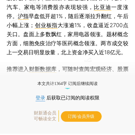
汽车、家电等消费股亦表现较强，
比亚迪
一度涨
停。
沪指
早盘低开超1%，随后逐渐拉升翻红，午后
小幅上涨；
创业板指
大涨逾1%，收盘逼近2700点
关口。盘面上多数飘红，家用电器领涨。题材概念
方面，细胞免疫治疗等医药概念领涨。两市成交较
上一交易日明显放量，北上资金净买入近18亿元。
推荐进入
财新数据库
，可随时查阅宏观经济、股票
债券、公司人物，财经数据尽在掌握。
本文共计1364字 订阅后继续阅读
登录
后获取已订阅的阅读权限
财新通会员
订阅/会员升级
可畅读全文