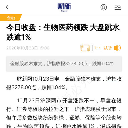
金融
今日收盘：生物医药领跌 大盘跳水
跌逾1%
2020年10月23日 15:00
试听
T中
金融股独木难支，沪指收报3278.00点，跌幅1.04%
财新网10月23日电
：金融股独木难支，
沪指
收
报3278.00点，跌幅1.04%。
10月23日沪深两市开盘涨跌不一，早盘在银
行、证券等板块的拉升之下，
沪指
表现强于深市，
但午后多数板块纷纷翻绿，证券、保险等个股也转
跌，生物医药领跌，
沪指
跳水跌逾1%，
深成指
跌