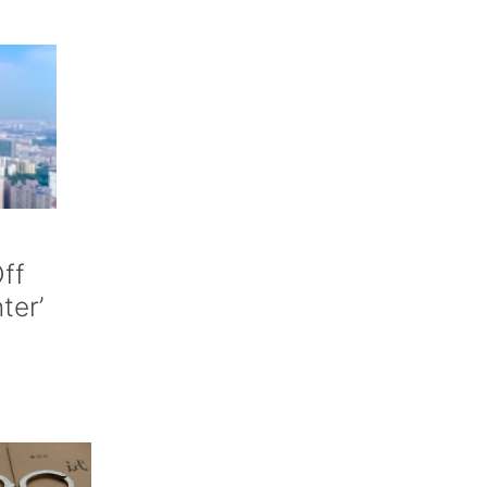
ff
nter’