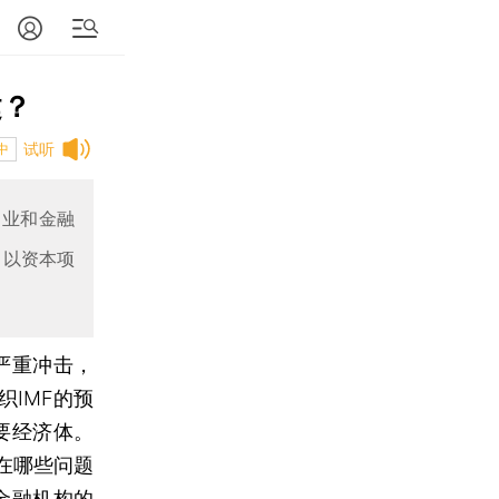
建？
试听
中
造业和金融
；以资本项
严重冲击，
IMF的预
要经济体。
在哪些问题
金融机构的