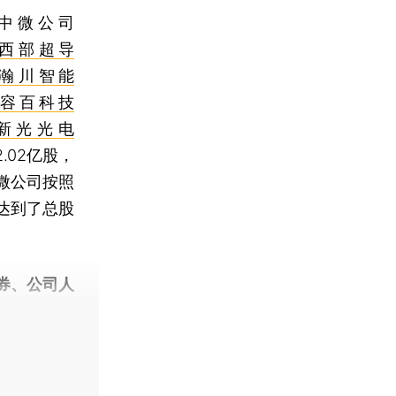
中微公司
西部超导
瀚川智能
容百科技
新光光电
.02亿股，
微公司按照
达到了总股
券、公司人