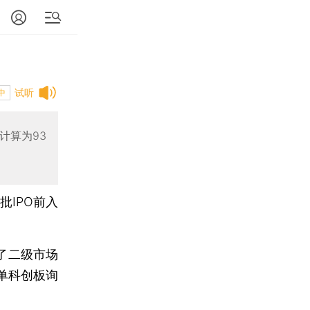
试听
中
计算为93
批IPO前入
了二级市场
单科创板询