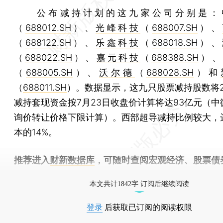
公布减持计划的这九家公司分别是：
（
688012.SH
）、
光峰科技
（
688007.SH
）、
（
688122.SH
）、
乐鑫科技
（
688018.SH
）、
（
688022.SH
）、
嘉元科技
（
688388.SH
）、
（
688005.SH
）、
沃尔德
（
688028.SH
）和
（
688011.SH
）。数据显示，这九只股票减持股数将2
减持套现资金按7月23日收盘价计算将达93亿元（中
询价转让价格下限计算）。西部超导减持比例较大，
本的14%。
推荐进入
财新数据库
，可随时查阅宏观经济、股票债
物，财经信息尽在掌握。
本文共计1842字 订阅后继续阅读
登录
后获取已订阅的阅读权限