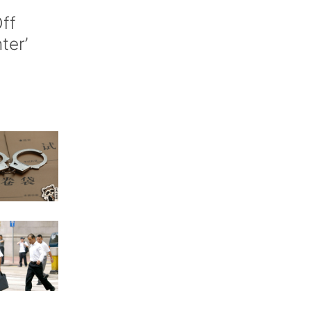
ff
nter’