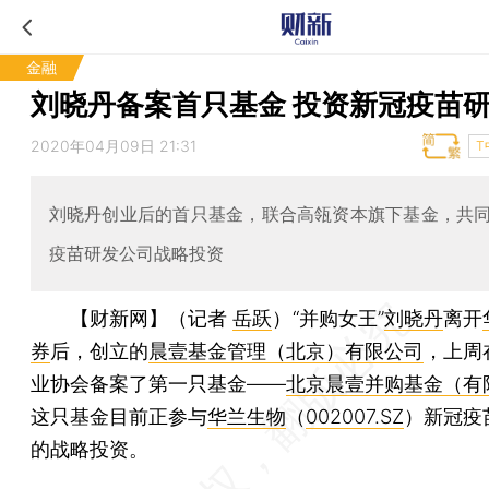
金融
刘晓丹备案首只基金 投资新冠疫苗
2020年04月09日 21:31
T
刘晓丹创业后的首只基金，联合高瓴资本旗下基金，共
疫苗研发公司战略投资
【财新网】（记者
岳跃
）
“并购女王”
刘晓丹
离开
券
后，创立的
晨壹基金管理（北京）有限公司
，上周
业协会备案了第一只基金——
北京晨壹并购基金（有
这只基金目前正参与
华兰生物
（
002007.SZ
）新冠疫
的战略投资。