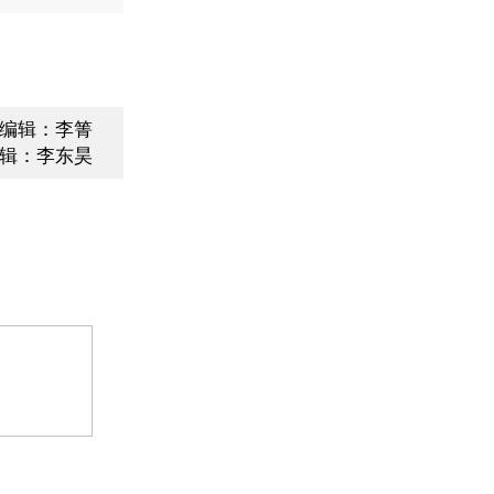
编辑：李箐
辑：李东昊