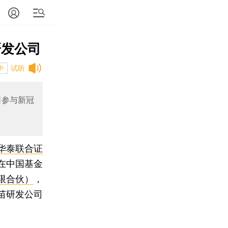
研发公司
试听
中
同参与新冠
华泰联合证
在中国基金
限合伙）
，
苗研发公司