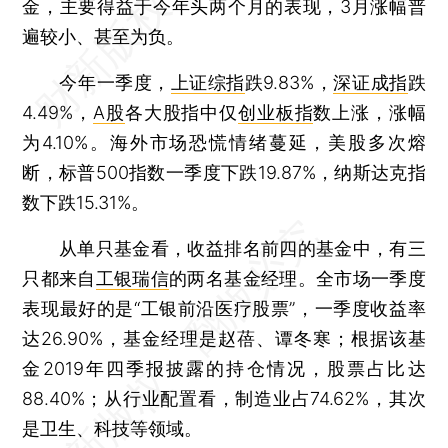
金，主要得益于今年头两个月的表现，3月涨幅普
遍较小、甚至为负。
今年一季度，
上证综指
跌9.83%，
深证成指
跌
4.49%，
A股
各大股指中仅
创业板指
数上涨，涨幅
为4.10%。海外市场恐慌情绪蔓延，美股多次熔
断，标普500指数一季度下跌19.87%，纳斯达克指
数下跌15.31%。
从单只基金看，收益排名前四的基金中，有三
只都来自
工银瑞信
的两名基金经理。全市场一季度
表现最好的是“工银前沿医疗股票”，一季度收益率
达26.90%，基金经理是赵蓓、谭冬寒；根据该基
金2019年四季报披露的持仓情况，股票占比达
88.40%；从行业配置看，制造业占74.62%，其次
是卫生、科技等领域。