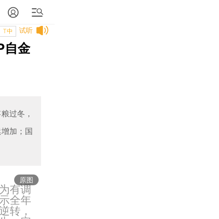
试听
T中
P自金
存粮过冬，
续增加；国
原图
为有调
示全年
逆转，