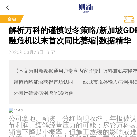
金融
解析万科的谨慎过冬策略/新加坡GD
融危机以来首次同比萎缩|数据精华
2020年03月26日 16:57
【本文为财新数据通用户专享内容导读】万科赚钱变慢
谨慎策略能否获得市场认同；一线城市境外输入病例持
外累计确诊病例增至39万例
公司拿地、融资、分红均现收缩，年报被认
节利润、缓解经营压力的可能；尽管万科表
销售下降是小概率，但施工放缓的影响或难