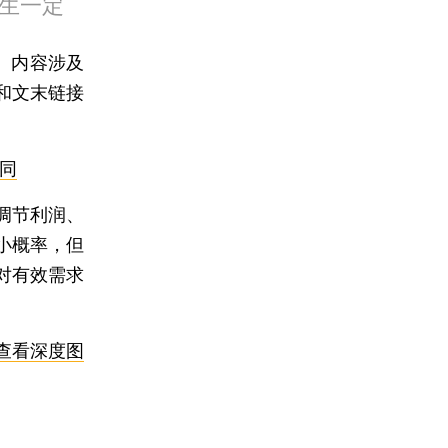
生一定
。内容涉及
和文末链接
同
调节利润、
小概率，但
对有效需求
查看深度图