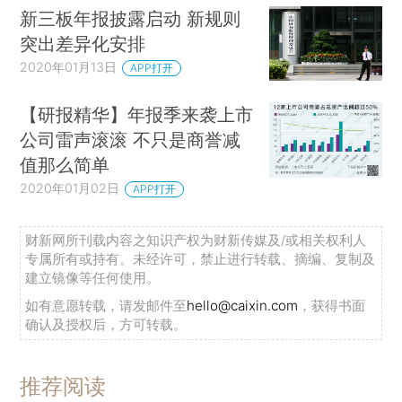
新三板年报披露启动 新规则
突出差异化安排
2020年01月13日
APP打开
【研报精华】年报季来袭上市
公司雷声滚滚 不只是商誉减
值那么简单
2020年01月02日
APP打开
财新网所刊载内容之知识产权为财新传媒及/或相关权利人
专属所有或持有。未经许可，禁止进行转载、摘编、复制及
建立镜像等任何使用。
如有意愿转载，请发邮件至
hello@caixin.com
，获得书面
确认及授权后，方可转载。
推荐阅读