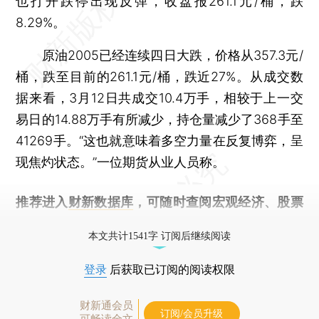
也打开跌停出现反弹，收盘报261.1元/桶，跌
8.29%。
原油2005已经连续四日大跌，价格从357.3元/
桶，跌至目前的261.1元/桶，跌近27%。从成交数
据来看，3月12日共成交10.4万手，相较于上一交
易日的14.88万手有所减少，持仓量减少了368手至
41269手。“这也就意味着多空力量在反复博弈，呈
现焦灼状态。”一位期货从业人员称。
推荐进入
财新数据库
，可随时查阅宏观经济、股票
债券、公司人物，财经信息尽在掌握。
本文共计1541字 订阅后继续阅读
登录
后获取已订阅的阅读权限
财新通会员
订阅/会员升级
可畅读全文