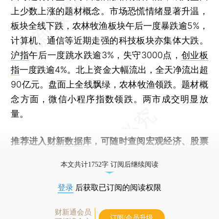
上少数上涨的题材概念。市场恐慌情绪显著升温，
板块全线下跌，农林牧渔板块午后一度暴跌逾5%，
计算机、通信等近期走强的科技板块亦集体大跌。
沪指
午后一度跳水跌逾3%，失守3000点，
创业板
指
一度跌逾4%。北上资金大幅流出，全天净流出超
90亿元。盘面上全线飘绿，农林牧渔领跌。题材概
念方面，微信小程序指数领跌。两市成交明显放
量。
推荐进入
财新数据库
，可随时查阅宏观经济、股票
债券、公司人物，财经数据尽在掌握。
本文共计1752字 订阅后继续阅读
登录
后获取已订阅的阅读权限
财新通会员
订阅/会员升级