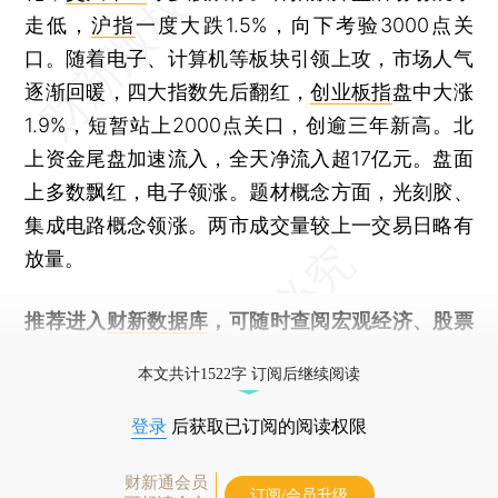
走低，
沪指
一度大跌1.5%，向下考验3000点关
口。随着电子、计算机等板块引领上攻，市场人气
逐渐回暖，四大指数先后翻红，
创业板指
盘中大涨
1.9%，短暂站上2000点关口，创逾三年新高。北
上资金尾盘加速流入，全天净流入超17亿元。盘面
上多数飘红，电子领涨。题材概念方面，光刻胶、
集成电路概念领涨。两市成交量较上一交易日略有
放量。
推荐进入
财新数据库
，可随时查阅宏观经济、股票
债券、公司人物，财经数据尽在掌握。
本文共计1522字 订阅后继续阅读
登录
后获取已订阅的阅读权限
财新通会员
订阅/会员升级