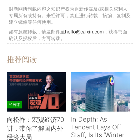
财新网所刊载内容之知识产权为财新传媒及/或相关权利人
专属所有或持有。未经许可，禁止进行转载、摘编、复制及
建立镜像等任何使用。
如有意愿转载，请发邮件至
hello@caixin.com
，获得书面
确认及授权后，方可转载。
推荐阅读
私房课
In Depth: As
向松祚：宏观经济70
Tencent Lays Off
讲，带你了解国内外
Staff, Is Its ‘Winter’
经济大局