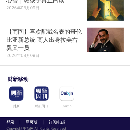
心智｜教孩子真正阅读
2026年08月09日
【商圈】喜欢配戴名表的哥伦
比亚新总统 商人出身拉美右
翼又一员
2026年08月09日
财新移动
财新
财新周刊
Caixin
登录
网页版
订阅电邮
|
|
Copyright 财新网 All Rights Reserved