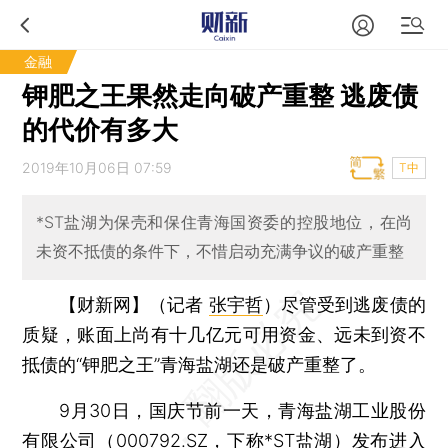
金融
钾肥之王果然走向破产重整 逃废债
的代价有多大
2019年10月06日 07:59
T中
*ST盐湖为保壳和保住青海国资委的控股地位，在尚
未资不抵债的条件下，不惜启动充满争议的破产重整
【财新网】（记者
张宇哲
）
尽管受到逃废债的
质疑，账面上尚有十几亿元可用资金、远未到资不
抵债的“钾肥之王”青海盐湖还是破产重整了。
9月30日，国庆节前一天，青海盐湖工业股份
有限公司（
000792.SZ
，下称
*ST盐湖
）发布进入