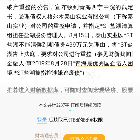
破产重整的公告，宣布收到青海西宁中院的裁定
书，受理债权人格尔木
泰山实业
有限公司（下称泰
山实业）对公司的重整申请，并指定*ST盐湖清算
组担任盐湖股份管理人。8月15日，泰山实业以*ST
盐湖不能清偿到期债务439万元为理由，将*ST盐
湖告上法庭，要求对公司进行重整（参见财新我闻|
金融人·事2019年8月28日“
青海最优秀国企陷入困
境 *ST盐湖被指控涉嫌逃废债
”） 。
推荐进入
财新数据库
，可随时查阅宏观经济、股票
债券、公司人物，财经信息尽在掌握。
本文共计2237字 订阅后继续阅读
登录
后获取已订阅的阅读权限
财新通会员
订阅/会员升级