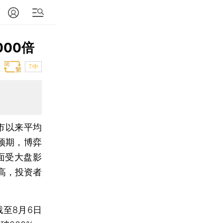
00倍
T中
市以来平均
预期，博弈
面受大盘影
高，投资者
至8月6日