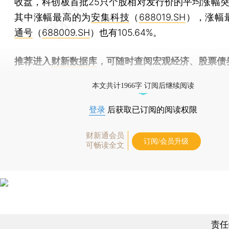
收盘，科创板首批25只个股相对发行价的平均涨幅突破
其中涨幅最高的为
安集科技
（
688019.SH
），涨幅
通号
（
688009.SH
）也有105.64%。
推荐进入
财新数据库
，可随时查阅宏观经济、股票债
物，财经信息尽在掌握。
本文共计1966字 订阅后继续阅读
登录
后获取已订阅的阅读权限
财新通会员
订阅/会员升级
可畅读全文
责任