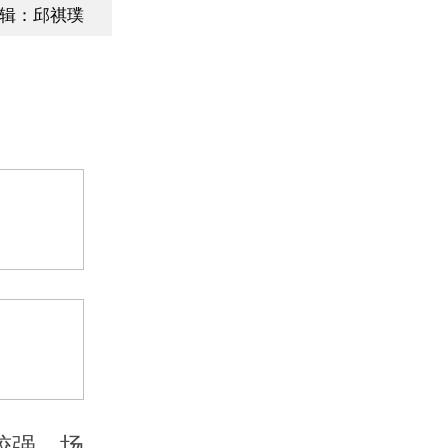
辑：邱祺璞
较强，场