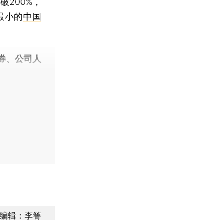
200%，
最小的
中国
券、公司人
编辑：李箐