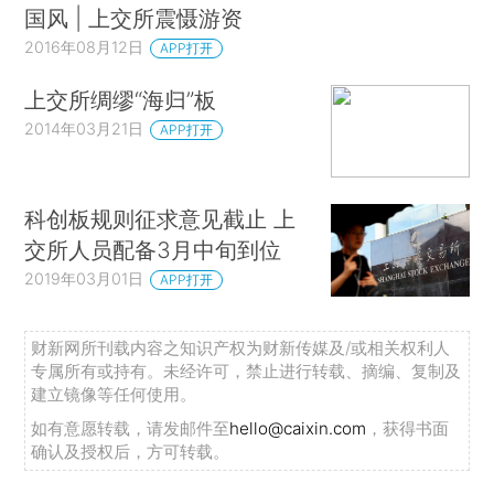
国风 | 上交所震慑游资
2016年08月12日
APP打开
上交所绸缪“海归”板
2014年03月21日
APP打开
科创板规则征求意见截止 上
交所人员配备3月中旬到位
2019年03月01日
APP打开
财新网所刊载内容之知识产权为财新传媒及/或相关权利人
专属所有或持有。未经许可，禁止进行转载、摘编、复制及
建立镜像等任何使用。
如有意愿转载，请发邮件至
hello@caixin.com
，获得书面
确认及授权后，方可转载。