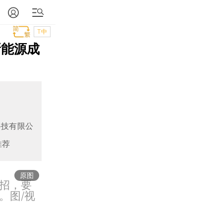
T中
新能源成
科技有限公
推荐
原图
招，要
。图/视