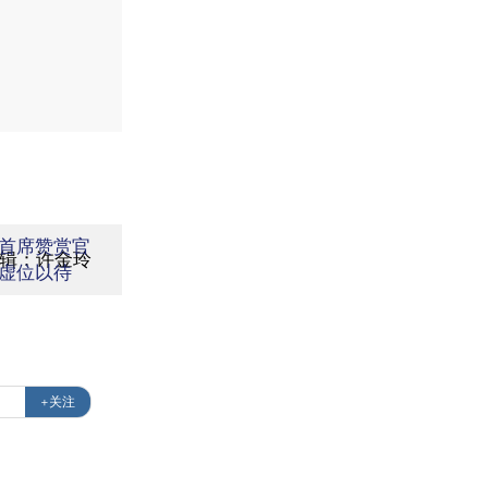
首席赞赏官
编辑：许金玲
虚位以待
+关注