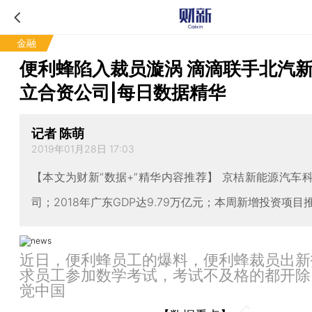
金融
便利蜂陷入裁员漩涡 滴滴联手北汽
立合资公司|每日数据精华
记者 陈萌
2019年01月28日 17:03
【本文为财新“数据+”精华内容推荐】 京桔新能源汽车
司；2018年广东GDP达9.79万亿元；本周新增投资项目
近日，便利蜂员工的爆料，便利蜂裁员出新
求员工参加数学考试，考试不及格的都开除
觉中国