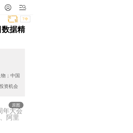
T中
日数据精
人物；中国
投资机会
原图
0周年大会
）、阿里