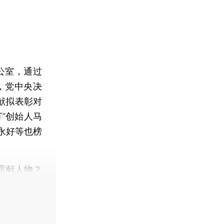
公室，通过
，党中央决
献拟表彰对
”创始人马
永好等也榜
贡献人物？