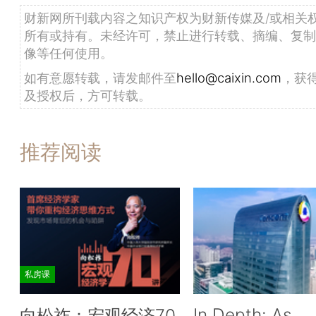
财新网所刊载内容之知识产权为财新传媒及/或相关
所有或持有。未经许可，禁止进行转载、摘编、复制
像等任何使用。
如有意愿转载，请发邮件至
hello@caixin.com
，获
及授权后，方可转载。
推荐阅读
私房课
In Depth: As
向松祚：宏观经济70