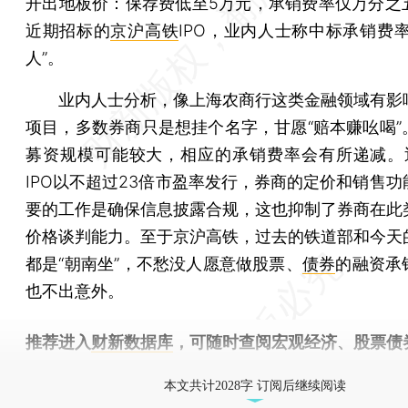
开出地板价：保荐费低至5万元，承销费率仅万分之
近期招标的
京沪高铁
IPO，业内人士称中标承销费
人”。
业内人士分析，像上海农商行这类金融领域有影
项目，多数券商只是想挂个名字，甘愿“赔本赚吆喝”
募资规模可能较大，相应的承销费率会有所递减。
IPO以不超过23倍市盈率发行，券商的定价和销售功
要的工作是确保信息披露合规，这也抑制了券商在此
价格谈判能力。至于京沪高铁，过去的铁道部和今天
都是“朝南坐”，不愁没人愿意做股票、
债券
的融资承
也不出意外。
推荐进入
财新数据库
，可随时查阅宏观经济、股票债
物，财经信息尽在掌握。
本文共计2028字 订阅后继续阅读