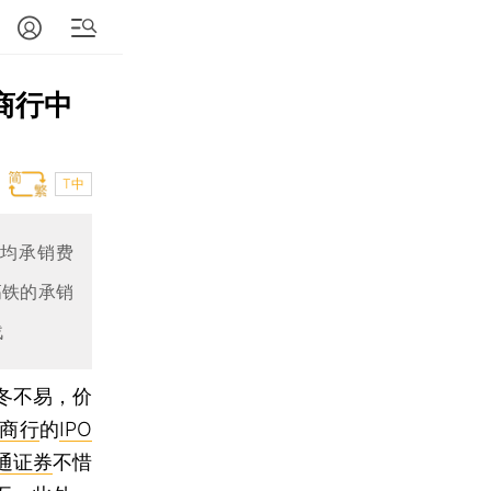
商行中
T中
平均承销费
高铁的承销
战
冬不易，价
商行
的
IPO
通证券
不惜