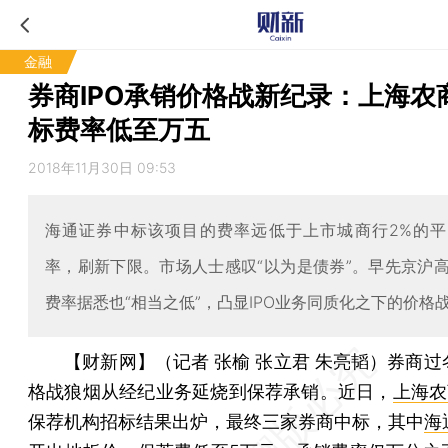
金融
券商IPO承销价格战新纪录：上海农
标费率低至万五
2018年11月30日 09:53
海通证券中标该项目的费率远低于上市城商行2%的
率，刷新下限。市场人士感叹“以为是债券”。早先京沪
费率据悉也“相当之低”，凸显IPO业务同质化之下的价格
【财新网】（记者 张榆 张立君 朱亮韬）
券商过
格战狼烟从经纪业务延烧到保荐承销。近日，
上海农
保荐机构招标结果出炉，最终三家券商中标，其中
海