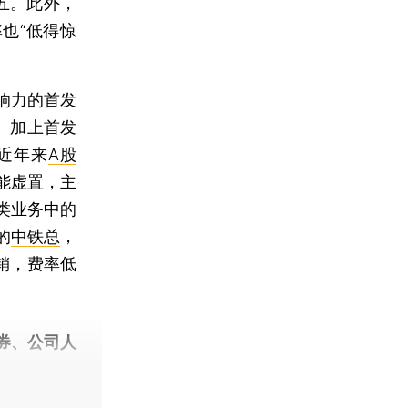
五。此外，
率也“低得惊
响力的首发
。加上首发
近年来
A股
能虚置，主
类业务中的
的
中铁总
，
销，费率低
券、公司人