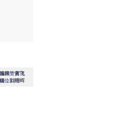
编辑：蒋飞
首席赞赏官
辑：刘明晖
虚位以待