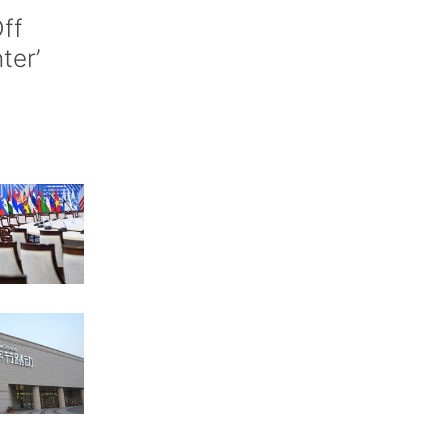
ff
nter’