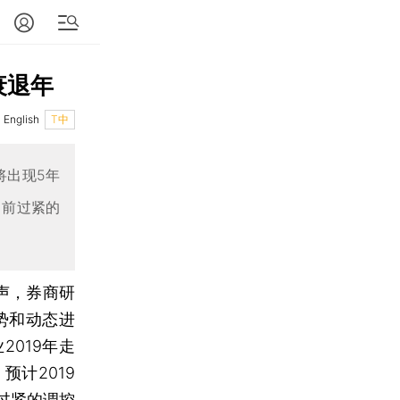
衰退年
English
T中
将出现5年
当前过紧的
尾声，券商研
势和动态进
2019年走
计2019
过紧的调控