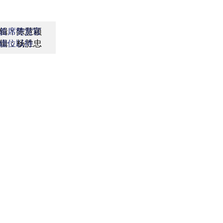
辑：陈慧颖
首席赞赏官
辑：杨胜忠
虚位以待