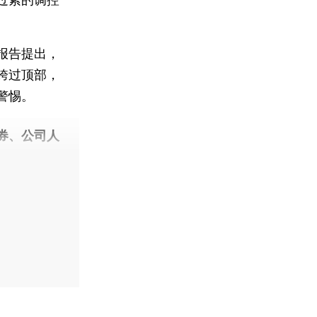
报告提出，
跨过顶部，
警惕。
券、公司人