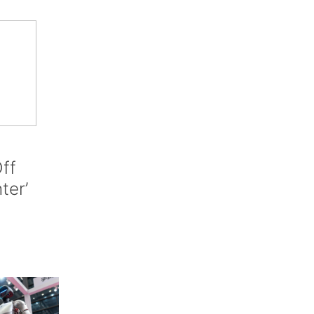
ff
nter’