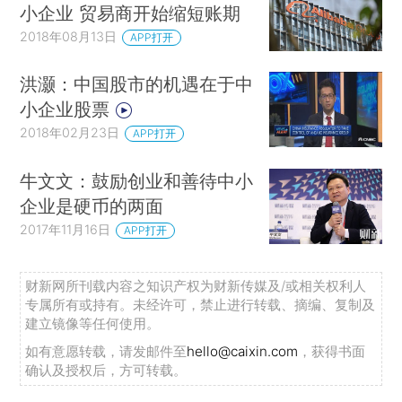
小企业 贸易商开始缩短账期
2018年08月13日
APP打开
洪灏：中国股市的机遇在于中
小企业股票
2018年02月23日
APP打开
牛文文：鼓励创业和善待中小
企业是硬币的两面
2017年11月16日
APP打开
财新网所刊载内容之知识产权为财新传媒及/或相关权利人
专属所有或持有。未经许可，禁止进行转载、摘编、复制及
建立镜像等任何使用。
如有意愿转载，请发邮件至
hello@caixin.com
，获得书面
确认及授权后，方可转载。