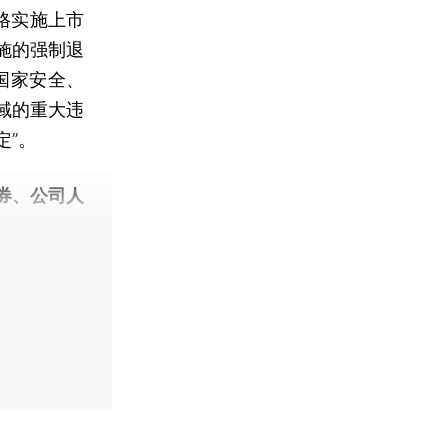
格实施上市
施的强制退
国家安全、
域的重大违
定”。
券、公司人