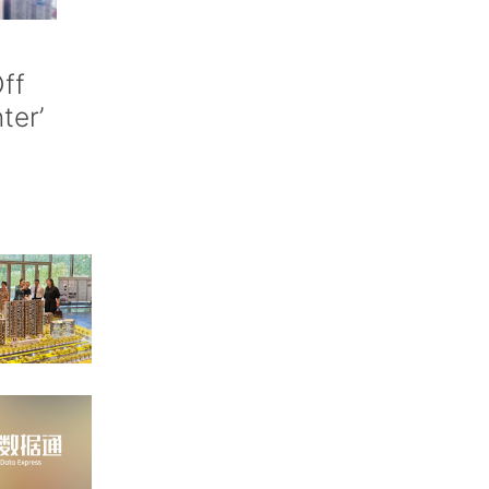
ff
nter’