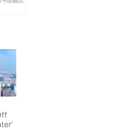
得书面确认
ff
nter’