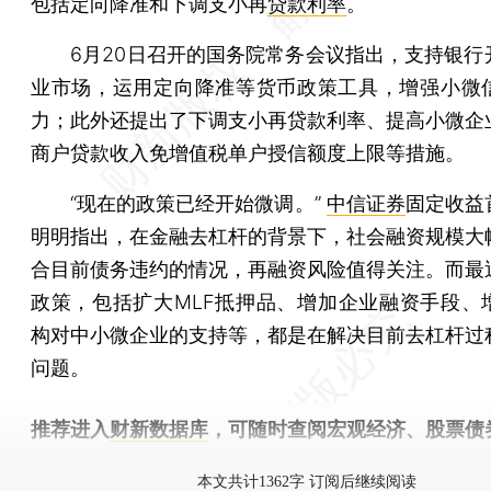
包括定向降准和下调支小再
贷款利率
。
6月20日召开的国务院常务会议指出，支持银行
业市场，运用定向降准等货币政策工具，增强小微
力；此外还提出了下调支小再贷款利率、提高小微企
商户贷款收入免增值税单户授信额度上限等措施。
“现在的政策已经开始微调。”
中信证券
固定收益
明明指出，在金融去杠杆的背景下，社会融资规模大
合目前债务违约的情况，再融资风险值得关注。而最
政策，包括扩大MLF抵押品、增加企业融资手段、
构对中小微企业的支持等，都是在解决目前去杠杆过
问题。
推荐进入
财新数据库
，可随时查阅宏观经济、股票债
物，财经信息尽在掌握。
本文共计1362字 订阅后继续阅读