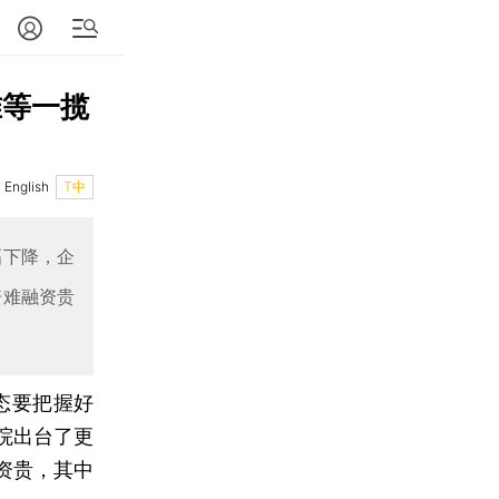
准等一揽
English
T中
幅下降，企
资难融资贵
态要把握好
院出台了更
资贵，其中