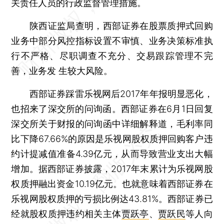
关责任人员的行政监督管理措施。
陕西证监局查明，西部证券在股票质押式回购
业务中部分风控指标设置不审慎、业务决策标准执
行不严格、尽职调查不充分、交易跟踪管理不完
善，业务发 生较大风险。
西部证券踩雷乐视网后2017年年报明显恶化，
也招来了深交所的问询函。西部证券在6月1日回复
深交所关于财报的问询函中详细解释道，毛利率同
比下降67.66%的原因是乐视网股权质押回购客户违
约计提减值准备4.39亿元，从而导致营业支出大幅
增加。据西部证券披露，2017年末累计为乐视网股
权质押融出资金10.19亿元。也就意味着西部证券在
乐视网股权质押的亏损比例达43.81%。西部证券已
经就股权质押违约相关主体
贾跃亭
、
贾跃民
等人向