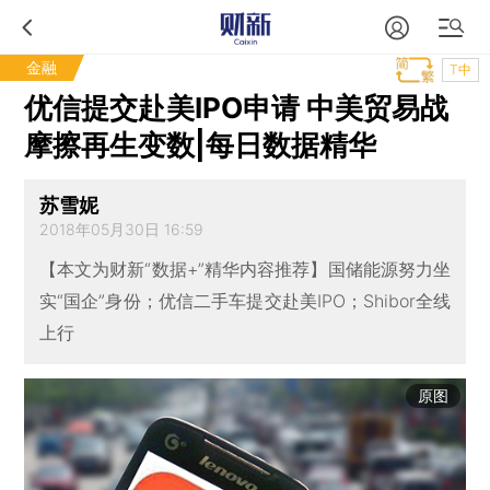
金融
T中
优信提交赴美IPO申请 中美贸易战
摩擦再生变数|每日数据精华
苏雪妮
2018年05月30日 16:59
【本文为财新“数据+”精华内容推荐】国储能源努力坐
实“国企”身份；优信二手车提交赴美IPO；Shibor全线
上行
原图