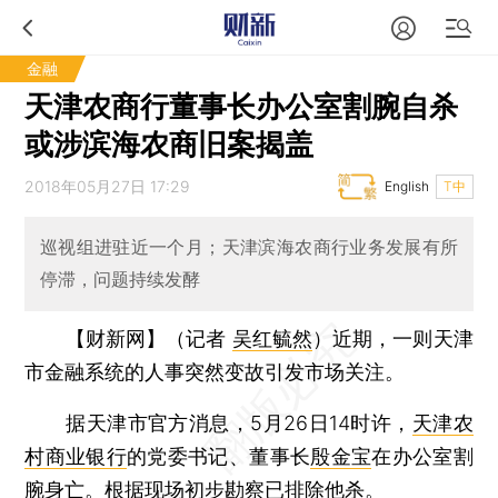
金融
天津农商行董事长办公室割腕自杀
或涉滨海农商旧案揭盖
2018年05月27日 17:29
English
T中
巡视组进驻近一个月；天津滨海农商行业务发展有所
停滞，问题持续发酵
【财新网】（记者
吴红毓然
）
近期，一则天津
市金融系统的人事突然变故引发市场关注。
据天津市官方消息，5月26日14时许，
天津农
村商业银行
的党委书记、董事长
殷金宝
在办公室割
腕身亡。根据现场初步勘察已排除他杀。