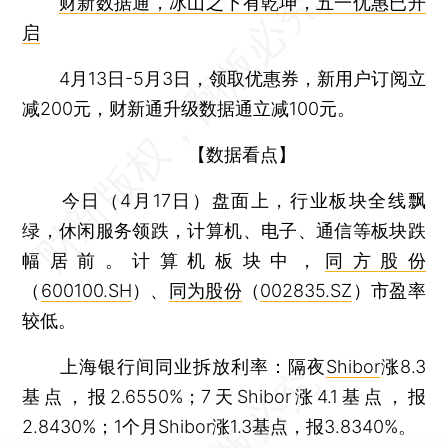
财新数据通，冰山之下有乾坤，五一优惠已开
启
4月13日-5月3日，领取优惠券，新用户订阅立
减200元，财新通升级数据通立减100元。
【数据看点】
今日（4月17日）盘面上，行业板块全线飘
绿，休闲服务领跌，计算机、电子、通信等板块跌
幅居前。计算机板块中，
同方股份
（
600100.SH
）、
同为股份
（
002835.SZ
）市盈率
较低。
上海银行间同业拆放利率：隔夜
Shibor
涨8.3
基点，报2.6550%；7天Shibor涨4.1基点，报
2.8430%；1个月Shibor涨1.3基点，报3.8340%。