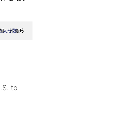
编辑：许金玲
3
人赞赏
.S. to