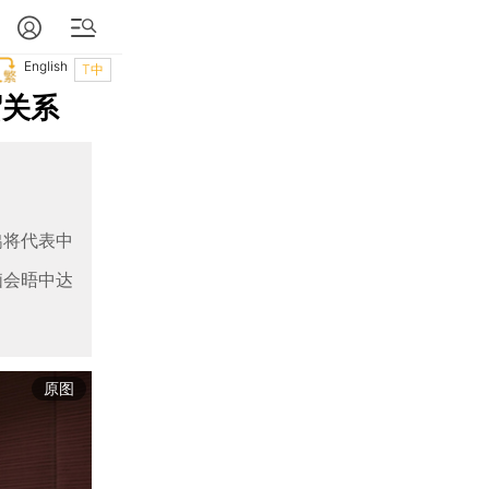
English
T中
贸关系
鹤将代表中
脑会晤中达
原图