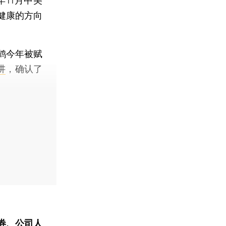
11月中美
健康的方向
鹤今年被赋
讲
，确认了
券、公司人