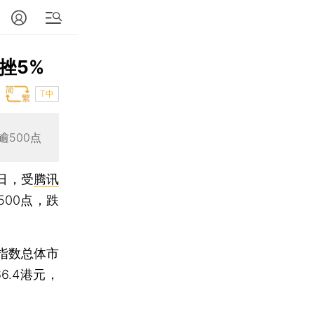
挫5%
T中
500点
4日，受
腾讯
00点，跌
指数总体市
6.4港元，