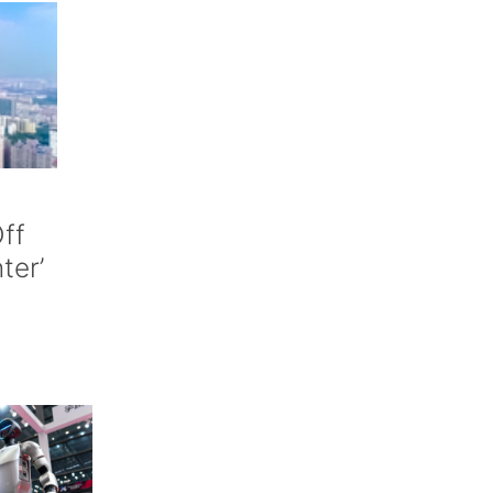
ff
nter’