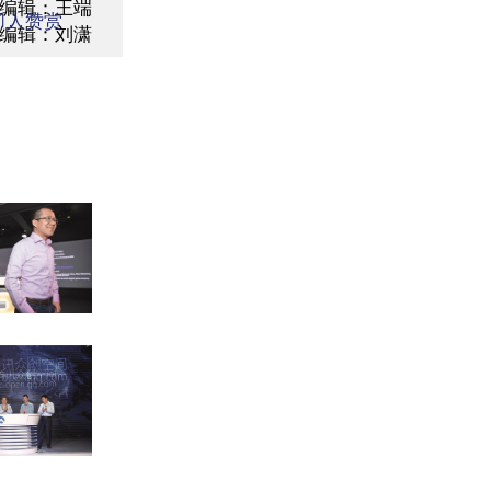
编辑：王端
1
人赞赏
编辑：刘潇