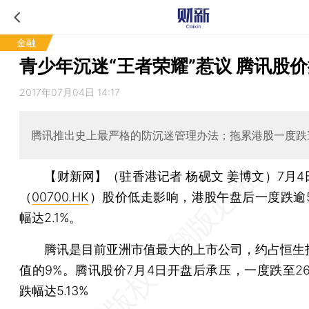
金融
青少年沉迷“王者荣耀”惹议 腾讯股价
2017年07月04日 14:17
腾讯推出史上最严格的防沉迷管理办法；拖累港股一度跌逾
【财新网】（驻香港记者 杨砚文 姜博文）
7月
（
00700.HK
）股价低走影响，港股午盘后一度跌逾5
幅达2.1%。
腾讯是目前亚洲市值最大的上市公司，约占恒生
值的9%。腾讯股价7月4日开盘后承压，一度跌至26
跌幅达5.13%