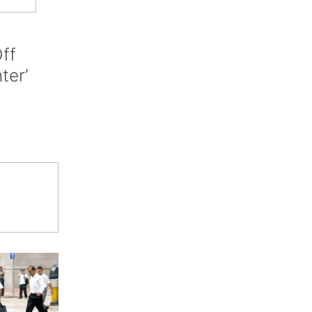
ff
nter’