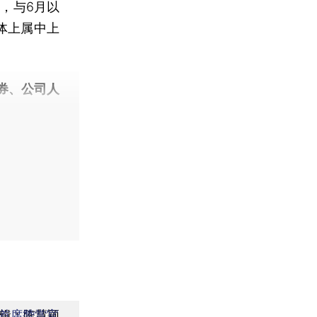
，与6月以
整体上属中上
券、公司人
辑：陈慧颖
首席赞赏官