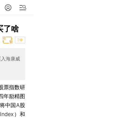
买了啥
T中
买入海康威
际股票指数研
四年励精图
将中国A股
Index）和