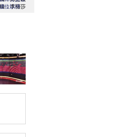
辑：李丽莎
虚位以待