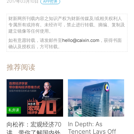
2017年03月10日
APP打开
财新网所刊载内容之知识产权为财新传媒及/或相关权利人
专属所有或持有。未经许可，禁止进行转载、摘编、复制及
建立镜像等任何使用。
如有意愿转载，请发邮件至
hello@caixin.com
，获得书面
确认及授权后，方可转载。
推荐阅读
私房课
In Depth: As
向松祚：宏观经济70
Tencent Lays Off
讲，带你了解国内外