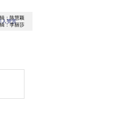
辑：陈慧颖
1
人赞赏
辑：李丽莎