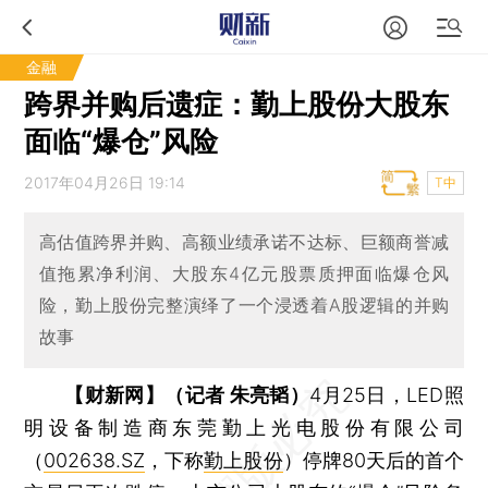
金融
跨界并购后遗症：勤上股份大股东
面临“爆仓”风险
2017年04月26日 19:14
T中
高估值跨界并购、高额业绩承诺不达标、巨额商誉减
值拖累净利润、大股东4亿元股票质押面临爆仓风
险，勤上股份完整演绎了一个浸透着A股逻辑的并购
故事
【财新网】（记者 朱亮韬）
4月25日，LED照
明设备制造商东莞勤上光电股份有限公司
（
002638.SZ
，下称
勤上股份
）停牌80天后的首个