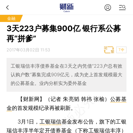
金融
3天223户募集900亿 银行系公募
再“拼爹”
2017年03月02日 11:53
T中
工银瑞信丰淳债券基金在3天之内凭借“223户总有效
认购户数“募集完成909亿元，成为史上首发规模最大
的公募基金。业内分析实为委外基金
【财新网】（记者 朱亮韬 韩祎 张榆）
公募基
金
的首发规模纪录再被刷新。
3月1日，
工银瑞信
基金发布公告，旗下的工银
瑞信丰淳半年定开债券基金（下称工银瑞信丰淳）