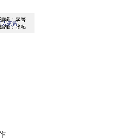
编辑：李箐
1
人赞赏
编辑：张柘
作