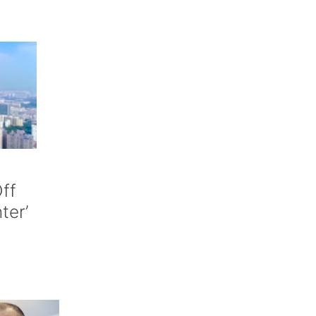
ff
nter’