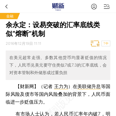
金融
余永定：设易突破的汇率底线类
似“熔断”机制
2016年12月19日 11:11
T中
在美元超常走强、多数其他货币均显著贬值的情况
下，人民币兑美元要守住类似7或7.3的汇率底线，会
对资本管制和外储形成过重负担
【财新网】（记者
王力为
）
在
美联储升息
等国
际风险及债市等国内风险叠加的背景下，人民币面
临进一步贬值压力。
有市场人士认为，若
人民币汇率
年内破7，明