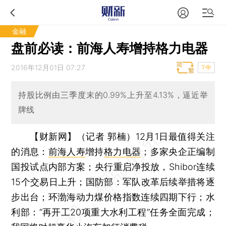
金融
盘前必读：前海人寿增持格力电器
2016年12月01日 07:27
T中
持股比例由三季度末的0.99%上升至4.13%，逼近举
牌线
【财新网】（记者 郭楠）
12月1日最值得关注
的消息：
前海人寿
增持
格力电器
；多家央企正编制
国投试点内部方案；央行重启净投放，Shibor连续
15个交易日上升；国防部：军队改革后续举措将逐
步出台；环渤海动力煤价格指数连续四期下行；水
利部：“再开工20项重大水利工程”任务全面完成；