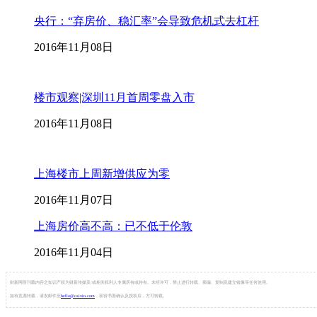
央行：“弃房价、稳汇率”会导致危机式去杠杆
2016年11月08日
楼市观察|深圳11月首周零盘入市
2016年11月08日
上海楼市上周新增供应为零
2016年11月07日
上海房价高不高：已不低于伦敦
2016年11月04日
财新网所刊载内容之知识产权为财新传媒及/或相关权利人专属所有或持有。未经许可，禁止进行转载、摘编、复制及建立镜像等任何使用。
如有意愿转载，请发邮件至
hello@caixin.com
，获得书面确认及授权后，方可转载。