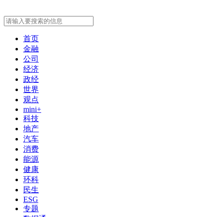
首页
金融
公司
经济
政经
世界
观点
mini+
科技
地产
汽车
消费
能源
健康
环科
民生
ESG
专题