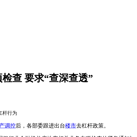
检查 要求“查深查透”
杠杆行为
产调控
后，各部委跟进出台
楼市
去杠杆政策。