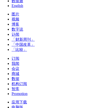
数据通
English
图片
视频
博客
数字说
讣闻
「财新周刊」
「中国改革」
「比较」
订阅
我闻
会议
商城
数据
机构订阅
智库
Promotion
应用下载
电脑版