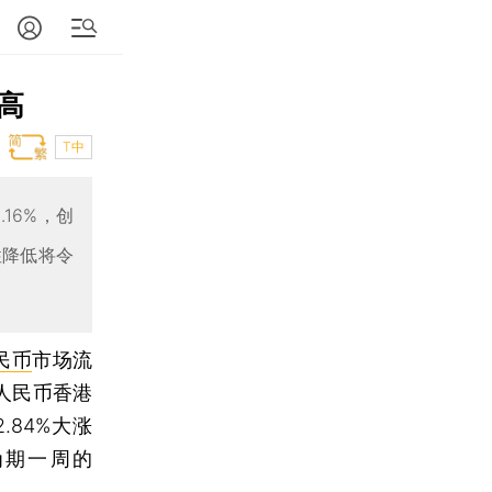
高
T中
16%，创
性降低将令
民币
市场流
人民币香港
.84%大涨
为期一周的