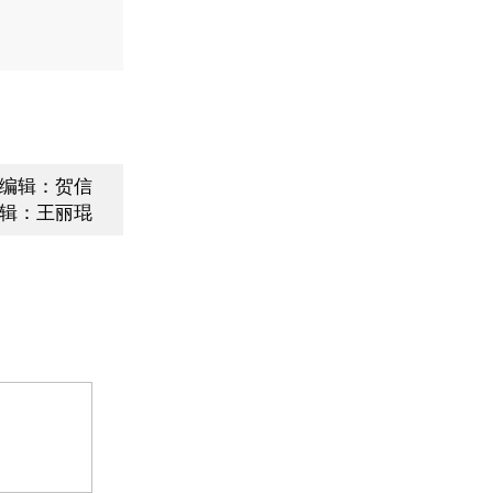
编辑：贺信
辑：王丽琨