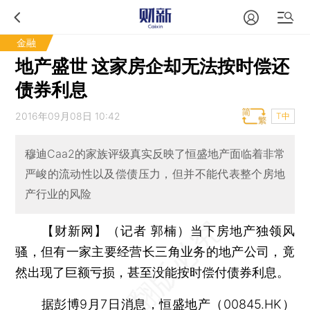
金融
地产盛世 这家房企却无法按时偿还
债券利息
2016年09月08日 10:42
T中
穆迪Caa2的家族评级真实反映了恒盛地产面临着非常
严峻的流动性以及偿债压力，但并不能代表整个房地
产行业的风险
【财新网】（记者 郭楠）
当下房地产独领风
骚，但有一家主要经营长三角业务的地产公司，竟
然出现了巨额亏损，甚至没能按时偿付债券利息。
据彭博9月7日消息，
恒盛地产
（
00845.HK
）