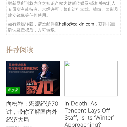
财新网所刊载内容之知识产权为财新传媒及/或相关权利人
专属所有或持有。未经许可，禁止进行转载、摘编、复制及
建立镜像等任何使用。
如有意愿转载，请发邮件至
hello@caixin.com
，获得书面
确认及授权后，方可转载。
推荐阅读
私房课
In Depth: As
向松祚：宏观经济70
Tencent Lays Off
讲，带你了解国内外
Staff, Is Its ‘Winter’
经济大局
Approaching?