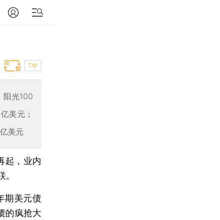
T中
阳光100
4亿美元；
0亿美元
再起，业内
联。
年期美元债
债的疯抢大