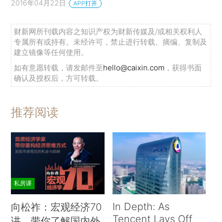
2016年04月22日
APP打开
财新网所刊载内容之知识产权为财新传媒及/或相关权利人
专属所有或持有。未经许可，禁止进行转载、摘编、复制及
建立镜像等任何使用。
如有意愿转载，请发邮件至
hello@caixin.com
，获得书面
确认及授权后，方可转载。
推荐阅读
私房课
In Depth: As
向松祚：宏观经济70
Tencent Lays Off
讲，带你了解国内外