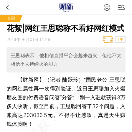
金融
花絮|网红王思聪称不看好网红模式
2016年06月01日 14:29
T中
王思聪表示，他相信直播平台会越来越火，但他不太
相信个人持续火的能力
【财新网】（记者
陆跃玲
）
“国民老公”王思聪
的网红属性再一次得到验证。近日王思聪加入火爆
朋友圈的付费语音问答“分答”，刚一入驻就获得3万
多人收听，截至目前，王思聪回答了32个问题，入
账高达203036.5元。不得不让感叹，真是天生赚
钱体质啊！