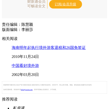
财新通会员
订阅/会员升级
可畅读全文
责任编辑：陈慧颖
版面编辑：李丽莎
相关阅读
海南明年起执行境外游客退税和26国免签证
2010年11月24日
中国看好境外游
2002年03月20日
财新网所刊载内容之知识产权为财新传媒及/或相关权利人专属所有或持有。未经许可，禁止进行转载、摘编、复制及建立镜像等任何使用。
如有意愿转载，请发邮件至
hello@caixin.com
，获得书面确认及授权后，方可转载。
推荐阅读
私房课