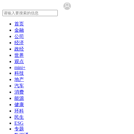
首页
金融
公司
经济
政经
世界
观点
mini+
科技
地产
汽车
消费
能源
健康
环科
民生
ESG
专题