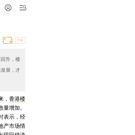
T中
月回升，楼
的发展，才
来，
香港楼
数量增加。
时表示，经
地产市场情
出现回稳迹