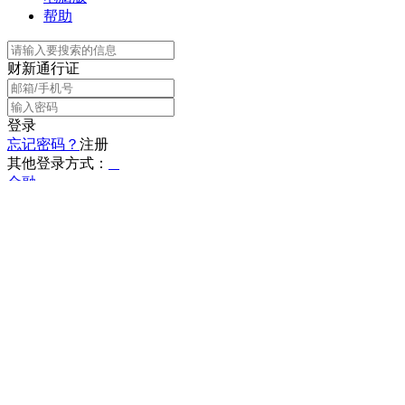
帮助
财新通行证
登录
忘记密码？
注册
其他登录方式：
金融
光大银行张旭阳将出任百度副
总裁
2016年05月12日 10:12
T中
互联网金融专项整治已经启动，并未占到先机的百度金融是否
还有后发优势，尚需观察