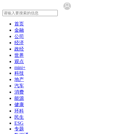
首页
金融
公司
经济
政经
世界
观点
mini+
科技
地产
汽车
消费
能源
健康
环科
民生
ESG
专题