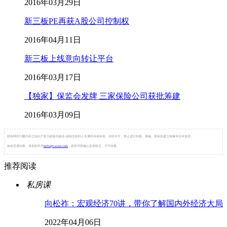
2016年03月29日
新三板PE再获A股公司控制权
2016年04月11日
新三板上线意向转让平台
2016年03月17日
【独家】保监会发牌 三家保险公司获批筹建
2016年03月09日
财新网所刊载内容之知识产权为财新传媒及/或相关权利人专属所有或持有。未经许可，禁止进行转载、摘编、复制及建立镜像等任何使用。
如有意愿转载，请发邮件至
hello@caixin.com
，获得书面确认及授权后，方可转载。
推荐阅读
私房课
向松祚：宏观经济70讲，带你了解国内外经济大局
2022年04月06日