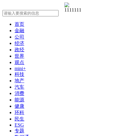
首页
金融
公司
经济
政经
世界
观点
mini+
科技
地产
汽车
消费
能源
健康
环科
民生
ESG
专题