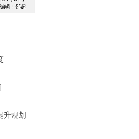
编辑：邵超
度
国
提升规划